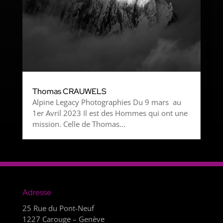
Thomas CRAUWELS
Alpine Legacy Photographies Du 9 mars au
1er Avril 2023 Il est des Hommes qui ont une
mission. Celle de Thomas...
Adresse
25 Rue du Pont-Neuf
1227 Carouge – Genève