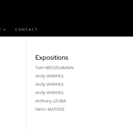
P
CONTACT
Expositions
Tom WESSELMANN
Andy WARHOL
Andy WARHOL
Andy WARHOL
Anthony LEUBA
Henri MATISSE