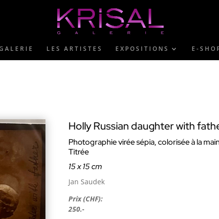
GALERIE
LES ARTISTES
EXPOSITIONS
E-SHO
Holly Russian daughter with fath
Photographie virée sépia, colorisée à la mai
Titrée
15 x 15 cm
Jan Saudek
Prix (CHF):
250.-