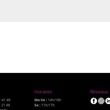
Horaires
Réseaux
 41 48
Ma-Ve :
14h/18h
 21 88
Sa :
11h/17h