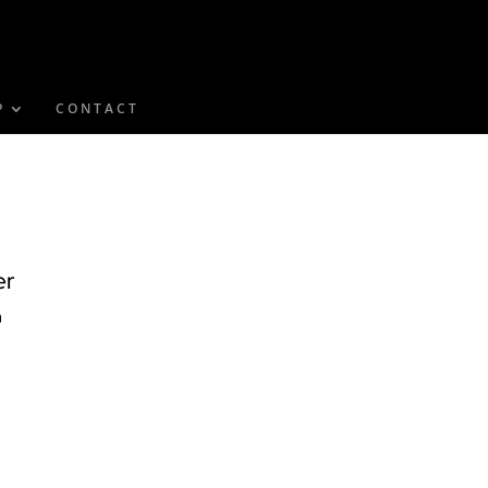
P
CONTACT
er
n