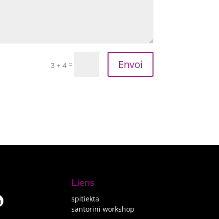
Envoi
=
3 + 4
Liens
spitiekta
santorini workshop